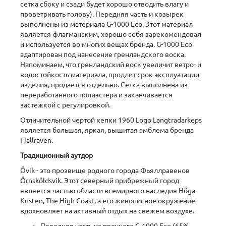
сетка сбоку и сзади будет хорошо отводить влагу и
проветривать голову). Передняя часть и козырек
выполнены из материала G-1000 Eco. Этот материал
является флагманским, хорошо себя зарекомендовал
и используется во многих вещах бренда. G-1000 Eco
адаптирован под нанесение гренландского воска.
Напоминаем, что гренландский воск увеличит ветро- и
водостойкость материала, продлит срок эксплуатации
изделия, продается отдельно. Сетка выполнена из
переработанного полиэстера и заканчивается
застежкой с регулировкой.
Отличительной чертой кепки 1960 Logo Langtradarkeps
является большая, яркая, вышитая эмблема бренда
Fjallraven.
Традиционный аутдор
Övik - это прозвище родного города Фьяллравенов
Örnsköldsvik. Этот северный прибрежный город
является частью области всемирного наследия Höga
Kusten, The High Coast, а его живописное окружение
вдохновляет на активный отдых на свежем воздухе.