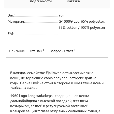
подлинности
магазин
Вес:
70 г
Материал:
G-1000® Eco: 65% polyester,
35% cotton / 100% polyester
EAN:
0
0
Описание
Отзывы
Вопрос - Ответ
В каждом семействе Fjallraven есть классические
вещи, не теряющие свою популярность уже долгие
годы. Серия Ovik не стоит в стороне и шьет такие всеми
любимые кепки.
1960 Logo Langtradarkeps - традиционная кепка
дальнобойщика с высокой посадкой, жестким
козырьком, сеткой и регулируемой застежкой.
Козырек защитит глаза от прямых солнечных лучей, а