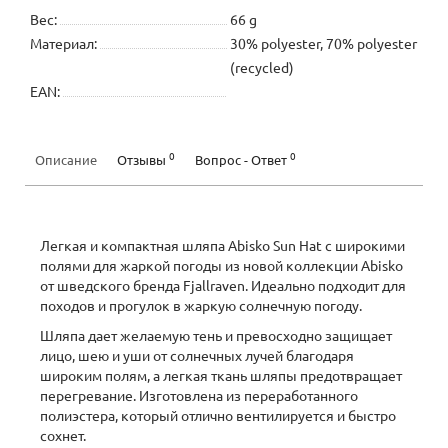
Вес:
66 g
Материал:
30% polyester, 70% polyester
(recycled)
EAN:
0
0
Описание
Отзывы
Вопрос - Ответ
Легкая и компактная шляпа Abisko Sun Hat с широкими
полями для жаркой погоды из новой коллекции Abisko
от шведского бренда Fjallraven. Идеально подходит для
походов и прогулок в жаркую солнечную погоду.
Шляпа дает желаемую тень и превосходно защищает
лицо, шею и уши от солнечных лучей благодаря
широким полям, а легкая ткань шляпы предотвращает
перегревание. Изготовлена из переработанного
полиэстера, который отлично вентилируется и быстро
сохнет.