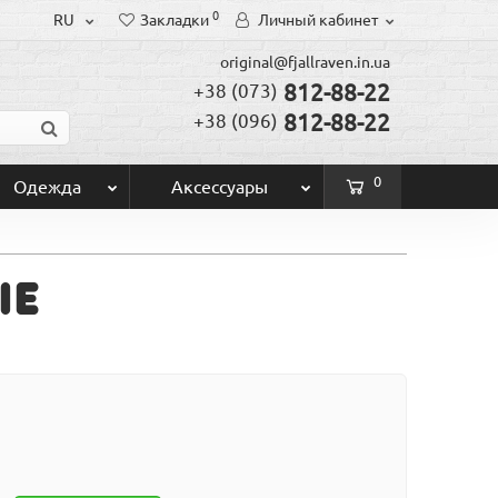
0
RU
Закладки
Личный кабинет
original@fjallraven.in.ua
812-88-22
+38 (073)
812-88-22
+38 (096)
0
Одежда
Аксессуары
ie