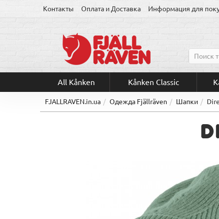
Контакты
Оплата и Доставка
Информация для пок
All Kånken
Kånken Classic
K
FJALLRAVEN.in.ua
Одежда Fjällräven
Шапки
Dir
D