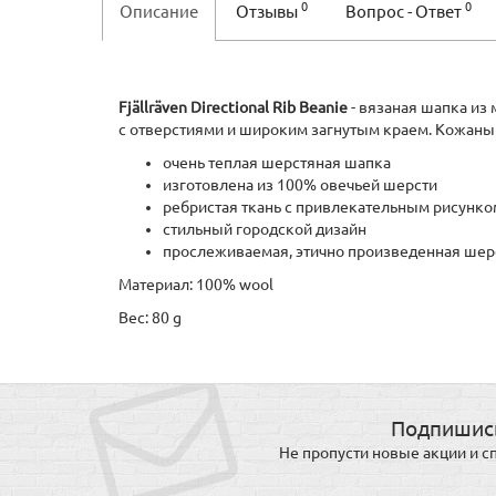
0
0
Описание
Отзывы
Вопрос - Ответ
Fjällräven Directional Rib Beanie
- вязаная шапка из
с отверстиями и широким загнутым краем. Кожаны
очень теплая шерстяная шапка
изготовлена из 100% овечьей шерсти
ребристая ткань с привлекательным рисунко
стильный городской дизайн
прослеживаемая, этично произведенная шер
Материал: 100% wool
Вес: 80 g
Подпишись
Не пропусти новые акции и 