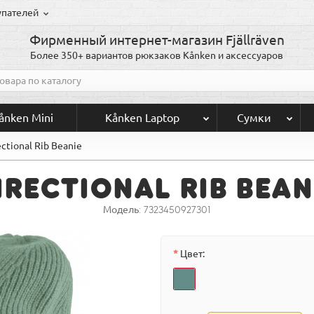
упателей
Фирменный интернет-магазин Fjällräven
Более 350+ вариантов рюкзаков Kånken и аксессуаров
ånken Mini
Kånken Laptop
Сумки
ectional Rib Beanie
irectional Rib Bean
Модель:
7323450927301
Цвет: