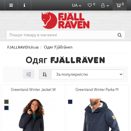
0
0
UA
Одяг Fjällräven
FJALLRAVEN.in.ua
Одяг Fjällräven
Greenland Winter Jacket W
Greenland Winter Parka M