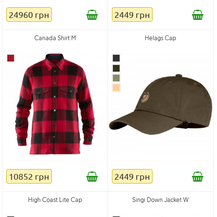
24960 грн
2449 грн
Canada Shirt M
Helags Cap
10852 грн
2449 грн
High Coast Lite Cap
Singi Down Jacket W