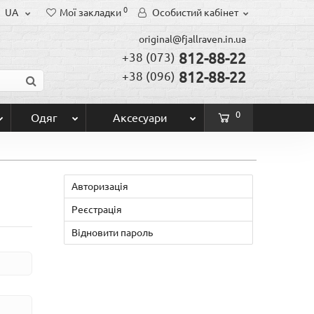
0
UA
Мої закладки
Особистий кабінет
original@fjallraven.in.ua
812-88-22
+38 (073)
812-88-22
+38 (096)
0
Одяг
Аксесуари
Авторизація
Реєстрація
Відновити пароль