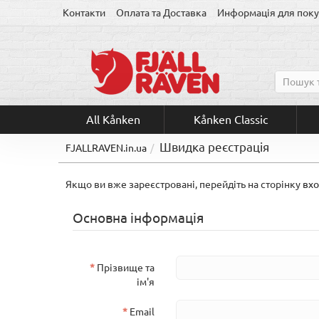
Контакти
Оплата та Доставка
Информація для поку
All Kånken
Kånken Classic
Швидка реєстрація
FJALLRAVEN.in.ua
Якщо ви вже зареєстровані, перейдіть на сторінку
вхо
Основна інформація
Прізвище та
ім'я
Email