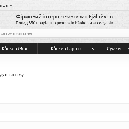
пців
Фірмовий інтернет-магазин Fjällräven
Понад 350+ варіантів рюкзаків Kånken и аксесуарів
Kånken Mini
Kånken Laptop
Сумки
ду в систему
.