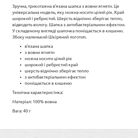
Зручна, трикотажна в'язана шапка з вовни ягняти. Це
універсальна модель, яку можна носити цілий рік. Край
широкий і ребристий. Шерсть відмінно зберігає тепло,
відводить вологу. Шапка з антибактеріальним ефектом.
У складеному вигляді шапочка поміщається в кишеню.
Збоку маленький Шкіряний логотип.
в'язана шапка
з вовни ягняти
можна носити цілий рік
широкий і ребристий край
шерсть відмінно зберігає тепло
з антибактеріальним ефектом
поміщається в кишеню
Технічна характеристика:
Матеріал: 100% вовна
Вага: 40 г